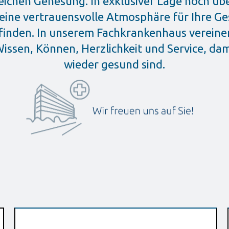
reichen Genesung. In exklusiver Lage hoch ü
 eine vertrauensvolle Atmosphäre für Ihre G
finden.
In unserem Fachkrankenhaus vereinen 
issen, Können, Herzlichkeit und Service, dami
wieder gesund sind.